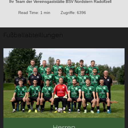
Ihr Team der Vereinsgaststätte BSV Nordstern Radolfzell
Read Time: 1 min
Zugriffe: 6396
Fußballabteillungen
Herren