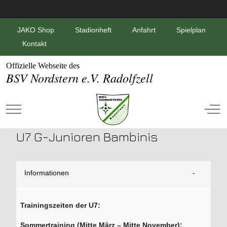
JAKO Shop
Stadionheft
Anfahrt
Spielplan
Kontakt
Offizielle Webseite des
BSV Nordstern e.V. Radolfzell
Mobile Menu Toggle
Off-
U7 G-Junioren Bambinis
Informationen
Trainingszeiten der U7:
Sommertraining (Mitte März – Mitte November):