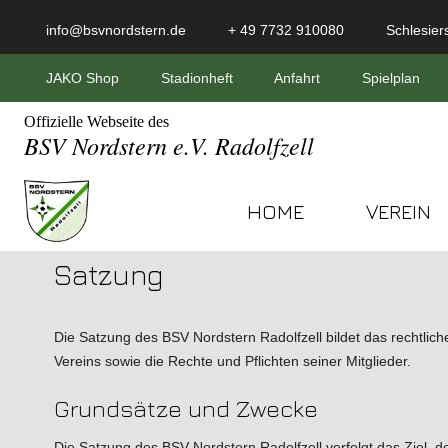
info@bsvnordstern.de
+ 49 7732 910080
Schlesiers
JAKO Shop
Stadionheft
Anfahrt
Spielplan
Offizielle Webseite des
BSV Nordstern e.V. Radolfzell
HOME
VEREIN
Satzung
Die Satzung des BSV Nordstern Radolfzell bildet das rechtlich
Vereins sowie die Rechte und Pflichten seiner Mitglieder.
Grundsätze und Zwecke
Die Satzung des BSV Nordstern Radolfzell verfolgt das Ziel, d