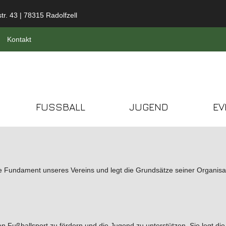
tr. 43 | 78315 Radolfzell
Kontakt
FUSSBALL
JUGEND
EV
e Fundament unseres Vereins und legt die Grundsätze seiner Organisatio
en Fußballsport zu fördern und die Jugend zu unterstützen. Sie legt d