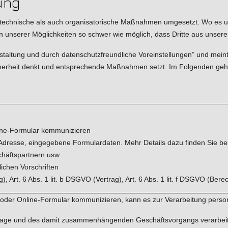
ung
echnische als auch organisatorische Maßnahmen umgesetzt. Wo es uns
serer Möglichkeiten so schwer wie möglich, dass Dritte aus unseren
taltung und durch datenschutzfreundliche Voreinstellungen” und meint
rheit denkt und entsprechende Maßnahmen setzt. Im Folgenden gehen 
nline-Formular kommunizieren
Adresse, eingegebene Formulardaten. Mehr Details dazu finden Sie bei 
häftspartnern usw.
ichen Vorschriften
), Art. 6 Abs. 1 lit. b DSGVO (Vertrag), Art. 6 Abs. 1 lit. f DSGVO (Bere
l oder Online-Formular kommunizieren, kann es zur Verarbeitung pe
 Frage und des damit zusammenhängenden Geschäftsvorgangs verarbeit