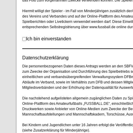
das Foto zum vorgenannten Zwecke verwenden können. Die Spielerin bzw
Hiermit willigt der Spieler - im Fall von Minderjährigen zusätzlich der
des Vereins und Verbandes und auf der Online-Plattform
des Amateu
Spielberichten oder Livetickern verwendet werden darf. Diese Einwi
entsprechenden Selbstregistrierung über
www.fussball.de online du
Ich bin einverstanden
Datenschutzerklärung
Die personenbezogenen Daten dieses Antrags werden an den SBFV ü
zum Zwecke der Organisation und Durchführung des Spielbetriebs s
einheitlichen und verbandsübergreifenden Verwaltungssystem DFBne
Abläufe im Verband, sowie im Verhältnis zum DFB und dessen Mitg
Mitgliedsverbänden und der Erhöhung der Datenqualität für Auswertu
Die nachstehend aufgelisteten allgemein zugänglichen Daten zu Spie
Online-Plattform des Amateurfußballs „FUSSBALL.DE“, einschließlic
Druckwerken sowie Anbieter von Online-Medien zum Zwecke der Beric
Mannschaftsaufstellungen und Mannschaftskadern, Torschüsse, Auswec
Bei Kindern und Jugendlichen unter 16 Jahren erfolgt die Veröffentl
(siehe Zusatzerklärung für Minderjährige).