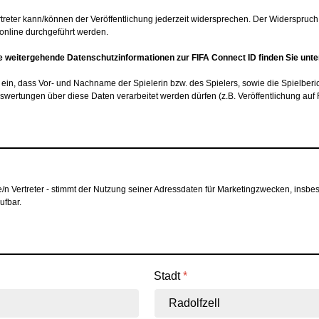
eter kann/können der Veröffentlichung jederzeit widersprechen. Der Widerspruc
online durchgeführt werden.
ie weitergehende Datenschutzinformationen zur FIFA Connect ID finden Sie unte
n ein, dass Vor- und Nachname der Spielerin bzw. des Spielers, sowie die Spielberi
r Auswertungen über diese Daten verarbeitet werden dürfen (z.B. Veröffentlichung a
he/n Vertreter - stimmt der Nutzung seiner Adressdaten für Marketingzwecken, ins
ufbar.
Stadt
*