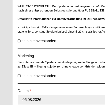
WIDERSPRUCHSRECHT: Der Spieler oder der/die gesetzliche/n Vertr
nach einer entsprechenden Selbstregistrierung über FUSSBALL.DE 
Detaillierte Informationen zur Datenverarbeitung im DFBnet, sow
Ich willige bzw. (im Falle des gemeinsamen Sorgerechts) wir willige
erzielte Tore, sonstige Spielereignisse) einschließlich statistische
Ich bin einverstanden
Marketing
Der unterzeichnende Spieler - bei Minderjährigen der/die gesetzlic
zu. Diese Einwilligung ist jederzeit ohne Angabe von Gründen widerr
Ich bin einverstanden
Datum
*