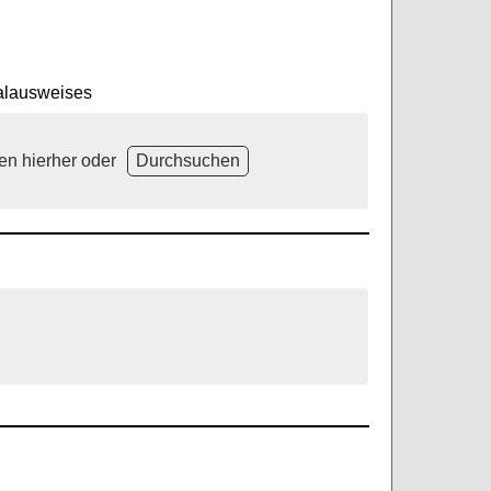
alausweises
en hierher oder
Durchsuchen