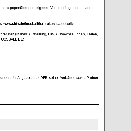
h muss gegenüber dem eigenen Verein erfolgen oder kann
r: www.sbfv.de/fussball/formulare-passstelle
chtsdaten (insbes. Aufstellung, Ein-/Auswechselungen, Karten,
uf FUSSBALL.DE).
besondere für Angebote des DFB, seiner Verbände sowie Partner