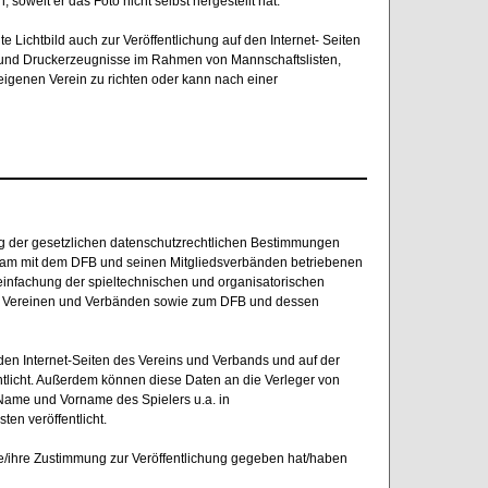
oweit er das Foto nicht selbst hergestellt hat.
te Lichtbild auch zur Veröffentlichung auf den Internet- Seiten
e und Druckerzeugnisse im Rahmen von
Mannschaftslisten,
 eigenen Verein zu richten oder kann nach einer
g der gesetzlichen datenschutzrechtlichen Bestimmungen
nsam mit dem DFB und seinen Mitgliedsverbänden betriebenen
infachung der spieltechnischen und organisatorischen
n, Vereinen und Verbänden sowie zum DFB und dessen
den Internet-Seiten des Vereins und Verbands und auf der
tlicht. Außerdem können diese Daten an die Verleger von
 Name und Vorname des Spielers u.a. in
en veröffentlicht.
ine/ihre Zustimmung zur Veröffentlichung gegeben hat/haben