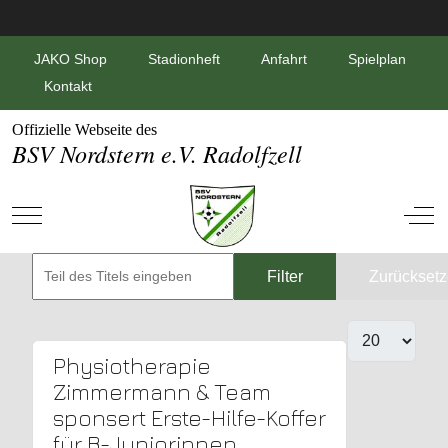
JAKO Shop
Stadionheft
Anfahrt
Spielplan
Kontakt
Offizielle Webseite des
BSV Nordstern e.V. Radolfzell
Mobile Menu Toggle
Off-
Filter
Zurückset
Physiotherapie
Zimmermann & Team
sponsert Erste-Hilfe-Koffer
für B-Juniorinnen