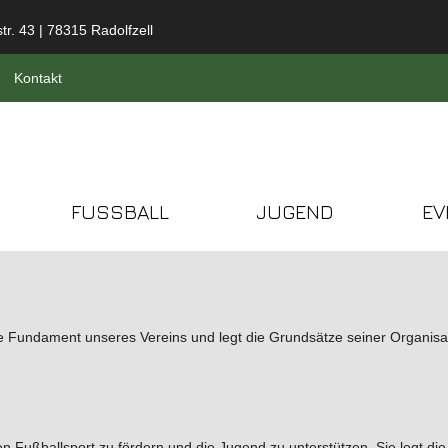
tr. 43 | 78315 Radolfzell
Kontakt
FUSSBALL
JUGEND
EV
e Fundament unseres Vereins und legt die Grundsätze seiner Organisatio
en Fußballsport zu fördern und die Jugend zu unterstützen. Sie legt d