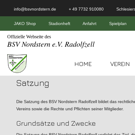
info@bsvnordstern.de
+ 49 7732 910080
Schlesiers
JAKO Shop
Stadionheft
Anfahrt
Spielplan
Offizielle Webseite des
BSV Nordstern e.V. Radolfzell
HOME
VEREIN
Satzung
Die Satzung des BSV Nordstern Radolfzell bildet das rechtlich
Vereins sowie die Rechte und Pflichten seiner Mitglieder.
Grundsätze und Zwecke
Die Satzung des BSV Nordstern Radolfzell verfolgt das Ziel, d