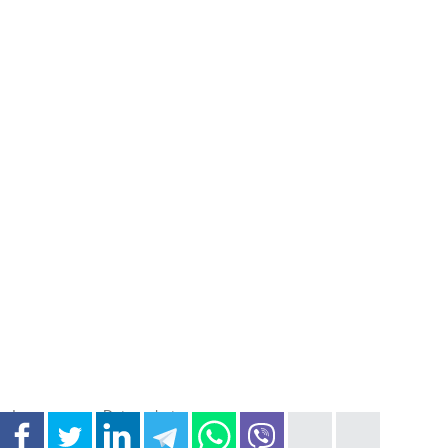
Impressum
Datenschutz
All Rights reserved © BSV Nordstern e.V. Radolfzell 2026.