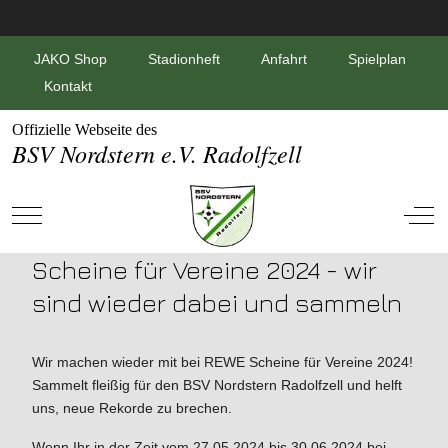
JAKO Shop
Stadionheft
Anfahrt
Spielplan
Kontakt
Offizielle Webseite des
BSV Nordstern e.V. Radolfzell
Mobile Menu Toggle
Off-
Scheine für Vereine 2024 - wir
sind wieder dabei und sammeln
Wir machen wieder mit bei REWE Scheine für Vereine 2024!
Sammelt fleißig für den BSV Nordstern Radolfzell und helft
uns, neue Rekorde zu brechen.
Wenn Ihr in der Zeit vom 27.05.2024 bis 30.06.2024 bei